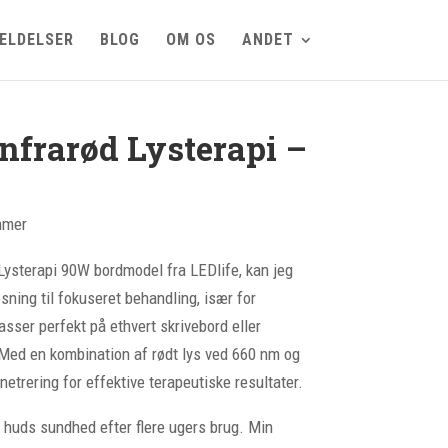
ELDELSER
BLOG
OM OS
ANDET
nfrarød Lysterapi –
mmer
 Lysterapi 90W bordmodel fra LEDlife, kan jeg
sning til fokuseret behandling, især for
ser perfekt på ethvert skrivebord eller
. Med en kombination af rødt lys ved 660 nm og
netrering for effektive terapeutiske resultater.
huds sundhed efter flere ugers brug. Min