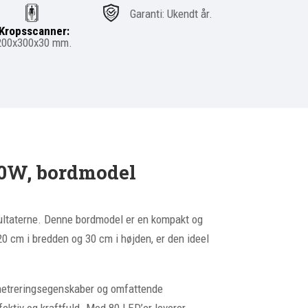
Garanti: Ukendt år.
Kropsscanner:
200x300x30
mm.
90W, bordmodel
esultaterne. Denne bordmodel er en kompakt og
0 cm i bredden og 30 cm i højden, er den ideel
penetreringsegenskaber og omfattende
ektiv og kraftfuld. Med 80 LED’er leverer