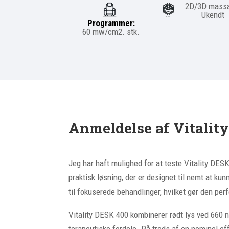
2D/3D massa
Ukendt
Programmer:
60
mw/cm2.
stk.
Anmeldelse af Vitalit
Jeg har haft mulighed for at teste Vitality DES
praktisk løsning, der er designet til nemt at k
til fokuserede behandlinger, hvilket gør den per
Vitality DESK 400 kombinerer rødt lys ved 660 
terapeutiske fordele. På trods af en nominel ef