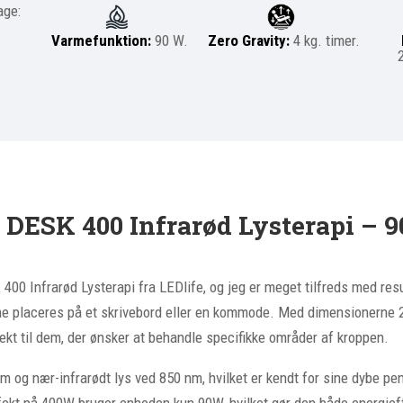
ge:
Varmefunktion:
90
W.
Zero Gravity:
4
kg.
timer.
y DESK 400 Infrarød Lysterapi – 
K 400 Infrarød Lysterapi fra LEDlife, og jeg er meget tilfreds med r
unne placeres på et skrivebord eller en kommode. Med dimensionerne 2
fekt til dem, der ønsker at behandle specifikke områder af kroppen.
nm og nær-infrarødt lys ved 850 nm, hvilket er kendt for sine dybe 
fekt på 400W bruger enheden kun 90W, hvilket gør den både energieff