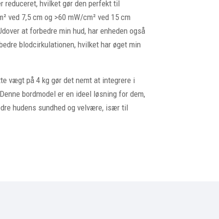
r reduceret, hvilket gør den perfekt til
cm² ved 7,5 cm og >60 mW/cm² ved 15 cm
. Udover at forbedre min hud, har enheden også
edre blodcirkulationen, hvilket har øget min
te vægt på 4 kg gør det nemt at integrere i
e. Denne bordmodel er en ideel løsning for dem,
edre hudens sundhed og velvære, især til