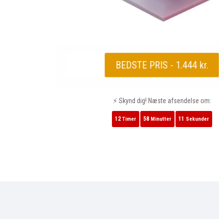
BEDSTE PRIS - 1.444 kr.
⚡ Skynd dig! Næste afsendelse om:
12
58
10
Timer
Minutter
Sekunder