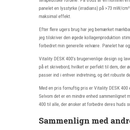
panelet en lysstyrke (irradians) på >73 mW/cm² 
maksimal effekt.
Efter flere ugers brug har jeg bemærket mærkbare
jeg tilskriver den øgede kollagenproduktion sti
forbedret min generelle velvære. Panelet har ogs
Vitality DESK 400’s brugervenlige design og lav
på et skrivebord, hvilket er perfekt til dem, de
passer ind i enhver indretning, og det robuste de
Med en pris fornuftig pris er Vitality DESK 400
Selvom det er en mindre enhed sammenlignet me
400 til alle, der ønsker at forbedre deres huds
Sammenlign med andre