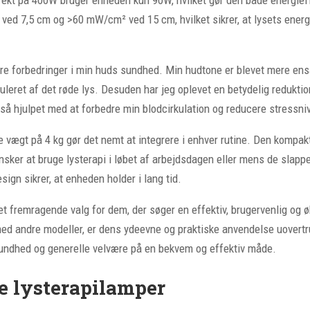
ved 7,5 cm og >60 mW/cm² ved 15 cm, hvilket sikrer, at lysets energ
 forbedringer i min huds sundhed. Min hudtone er blevet mere ensarte
muleret af det røde lys. Desuden har jeg oplevet en betydelig redukti
å hjulpet med at forbedre min blodcirkulation og reducere stressnivea
e vægt på 4 kg gør det nemt at integrere i enhver rutine. Den kompak
r ønsker at bruge lysterapi i løbet af arbejdsdagen eller mens de sla
sign sikrer, at enheden holder i lang tid.
 et fremragende valg for dem, der søger en effektiv, brugervenlig og 
d andre modeller, er dens ydeevne og praktiske anvendelse uovertr
 sundhed og generelle velvære på en bekvem og effektiv måde.
 lysterapilamper