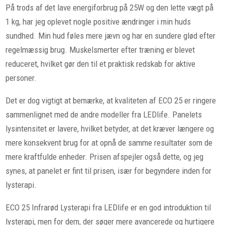
På trods af det lave energiforbrug på 25W og den lette vægt på
1 kg, har jeg oplevet nogle positive ændringer i min huds
sundhed. Min hud føles mere jævn og har en sundere glød efter
regelmæssig brug. Muskelsmerter efter træning er blevet
reduceret, hvilket gør den til et praktisk redskab for aktive
personer.
Det er dog vigtigt at bemærke, at kvaliteten af ECO 25 er ringere
sammenlignet med de andre modeller fra LEDlife. Panelets
lysintensitet er lavere, hvilket betyder, at det kræver længere og
mere konsekvent brug for at opnå de samme resultater som de
mere kraftfulde enheder. Prisen afspejler også dette, og jeg
synes, at panelet er fint til prisen, især for begyndere inden for
lysterapi.
ECO 25 Infrarød Lysterapi fra LEDlife er en god introduktion til
lysterapi, men for dem, der søger mere avancerede og hurtigere