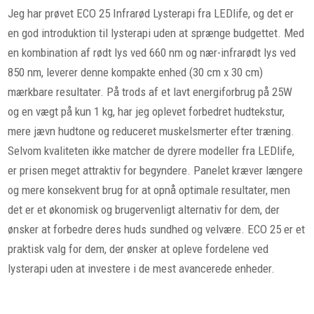
Jeg har prøvet ECO 25 Infrarød Lysterapi fra LEDlife, og det er
en god introduktion til lysterapi uden at sprænge budgettet. Med
en kombination af rødt lys ved 660 nm og nær-infrarødt lys ved
850 nm, leverer denne kompakte enhed (30 cm x 30 cm)
mærkbare resultater. På trods af et lavt energiforbrug på 25W
og en vægt på kun 1 kg, har jeg oplevet forbedret hudtekstur,
mere jævn hudtone og reduceret muskelsmerter efter træning.
Selvom kvaliteten ikke matcher de dyrere modeller fra LEDlife,
er prisen meget attraktiv for begyndere. Panelet kræver længere
og mere konsekvent brug for at opnå optimale resultater, men
det er et økonomisk og brugervenligt alternativ for dem, der
ønsker at forbedre deres huds sundhed og velvære. ECO 25 er et
praktisk valg for dem, der ønsker at opleve fordelene ved
lysterapi uden at investere i de mest avancerede enheder.