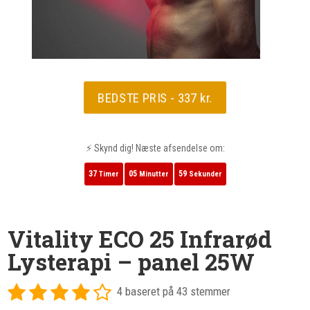
BEDSTE PRIS - 337 kr.
⚡ Skynd dig! Næste afsendelse om:
37
05
58
Timer
Minutter
Sekunder
Vitality ECO 25 Infrarød
Lysterapi – panel 25W
4 baseret på 43 stemmer