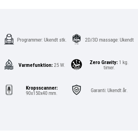
Programmer: Ukendt stk.
2D/3D massage: Ukendt
Zero Gravity:
1
kg.
Varmefunktion:
25
W.
timer.
Kropsscanner:
Garanti: Ukendt år.
90x150x40
mm.